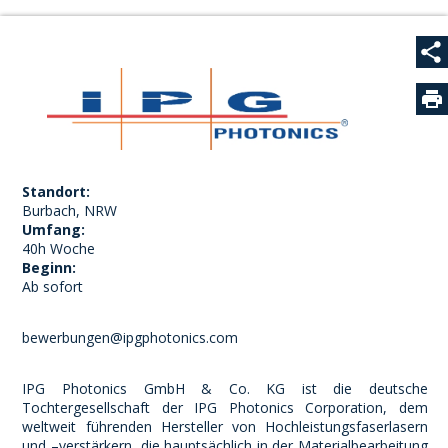
Seite teilen
Bei Facebook teilen
Bei X teilen
Bei E-Mail teilen
Standort:
Burbach, NRW
Umfang:
40h Woche
Beginn:
Ab sofort
bewerbungen@ipgphotonics.com
IPG Photonics GmbH & Co. KG ist die deutsche
Tochtergesellschaft der IPG Photonics Corporation, dem
weltweit führenden Hersteller von Hochleistungsfaserlasern
und –verstärkern, die hauptsächlich in der Materialbearbeitung